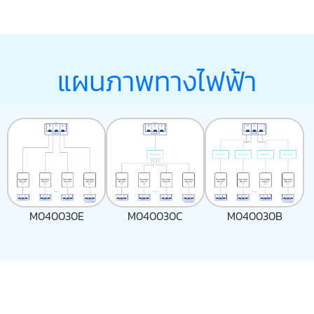
แผนภาพทางไฟฟ้า
M040030E
M040030C
M040030B