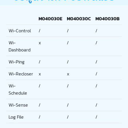
M040030E
M040030C
M040030B
Wi-Control
/
/
/
Wi-
x
/
/
Dashboard
Wi-Ping
/
/
/
Wi-Recloser
x
x
/
Wi-
/
/
/
Schedule
Wi-Sense
/
/
/
Log File
/
/
/