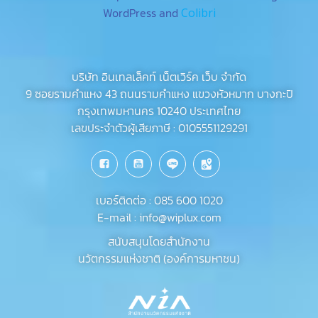
WordPress and
Colibri
บริษัท อินเทลเล็คท์ เน็ตเวิร์ค เว็บ จำกัด
9 ซอยรามคำแหง 43 ถนนรามคำแหง แขวงหัวหมาก บางกะปิ
กรุงเทพมหานคร 10240 ประเทศไทย
เลขประจำตัวผู้เสียภาษี : 0105551129291
เบอร์ติดต่อ : 085 600 1020
E-mail : info@wiplux.com
สนับสนุน​โดยสำนักงาน
นวัตกรรม​แห่งชาติ​ (องค์การมหาชน)